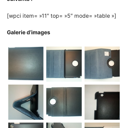
[wpci item= »11″ top= »5″ mode= »table »]
Galerie d’images