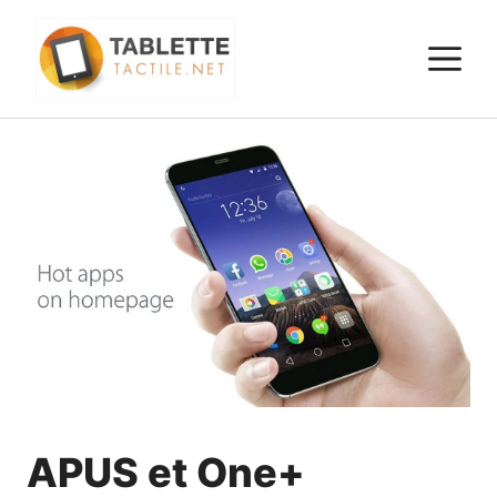
Aller
au
M
contenu
APUS et One+