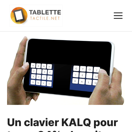
Aller
au
M
contenu
Un clavier KALQ pour