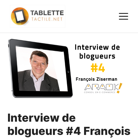
Aller
au
M
contenu
Interview de
blogueurs #4 François