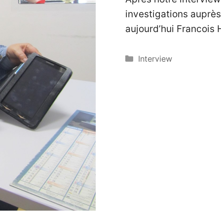
investigations auprè
aujourd’hui Francois
Catégories
Interview