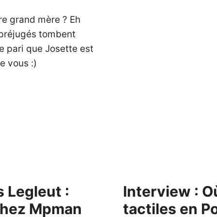
tre grand mère ? Eh
 préjugés tombent
e pari que Josette est
e vous :)
 Legleut :
Interview : O
 chez Mpman
tactiles en P