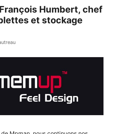
 François Humbert, chef
blettes et stockage
autreau
w de Mpman, nous continuons nos