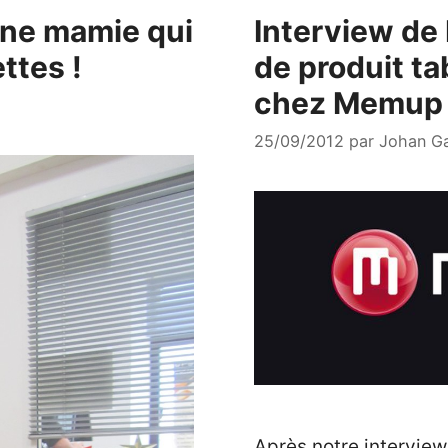
une mamie qui
Interview de
ttes !
de produit ta
chez Memup
25/09/2012
par
Johan G
Après notre intervie