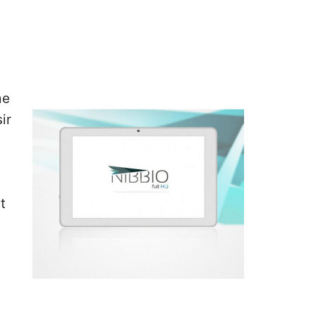
me
ir
t