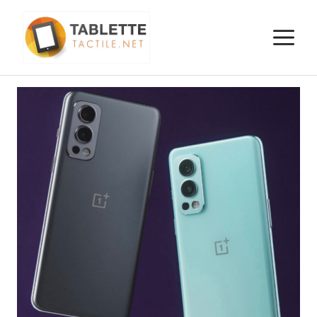
Aller
au
M
contenu