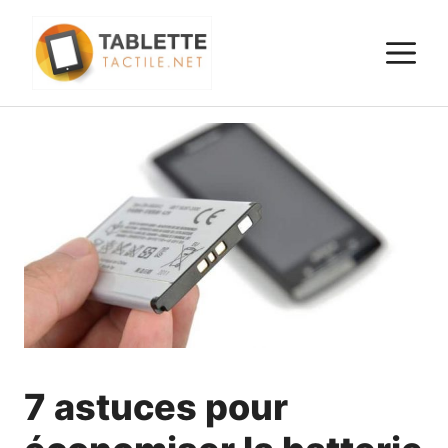
Aller
au
M
contenu
7 astuces pour