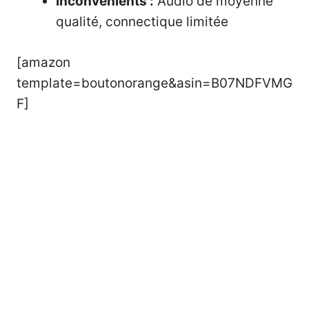
Inconvénients :
Audio de moyenne
qualité, connectique limitée
[amazon
template=boutonorange&asin=B07NDFVMG
F]