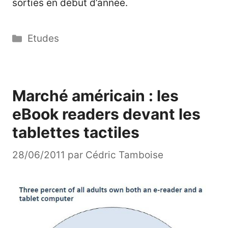
sorties en début d’année.
Catégories
Etudes
Marché américain : les
eBook readers devant les
tablettes tactiles
28/06/2011
par
Cédric Tamboise