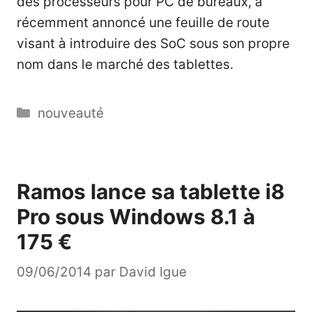
des processeurs pour PC de bureaux, a
récemment annoncé une feuille de route
visant à introduire des SoC sous son propre
nom dans le marché des tablettes.
Catégories
nouveauté
Ramos lance sa tablette i8
Pro sous Windows 8.1 à
175 €
09/06/2014
par
David Igue