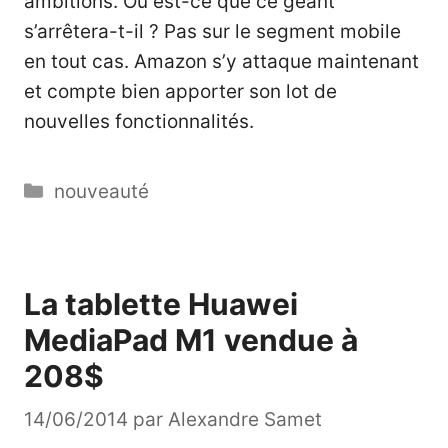
ambitions. Où est-ce que ce géant
s’arrêtera-t-il ? Pas sur le segment mobile
en tout cas. Amazon s’y attaque maintenant
et compte bien apporter son lot de
nouvelles fonctionnalités.
Catégories
nouveauté
La tablette Huawei
MediaPad M1 vendue à
208$
14/06/2014
par
Alexandre Samet